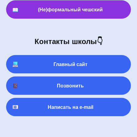
(Не)формальный чешский
Контакты школы👇
Главный сайт
Позвонить
Написать на e-mail