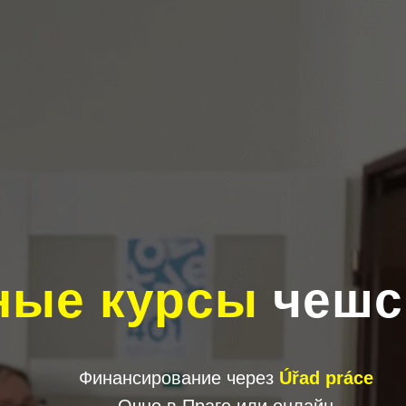
ные курсы
чешс
Финансирование через
Úřad práce