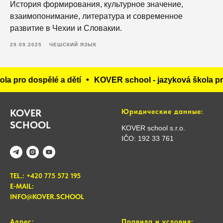
История формирования, культурное значение,
взаимопонимание, литература и современное
развитие в Чехии и Словакии.
29.09.2025
ЧЕШСКИЙ ЯЗЫК
o dospělé a dětí
KOVER school - jazyková škola pro dos
KOVER
Юридические данные:
SCHOOL
KOVER school s.r.o.
IČO: 192 33 761
TEL.: +420 775 572 195
E-MAIL:
INFO@KOVER.SCHOOL
Адрес:
Правила и условия: