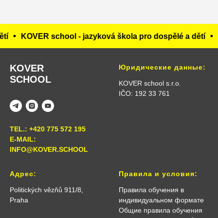
OVER school - jazyková škola pro dospělé a dětí
KOVER s
KOVER
Юридические данные:
SCHOOL
KOVER school s.r.o.
IČO: 192 33 761
TEL.: +420 775 572 195
E-MAIL:
INFO@KOVER.SCHOOL
Адрес:
Правила и условия:
Politických vězňů 911/8,
Правила обучения в
Praha
индивидуальном формате
Общие правила обучения