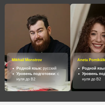
Mikhail Monstrov
Aneta Pomikál
Родной язык:
русский
Родной язы
Уровень подготовки:
с
Уровень по
нуля до В2
нуля до В2