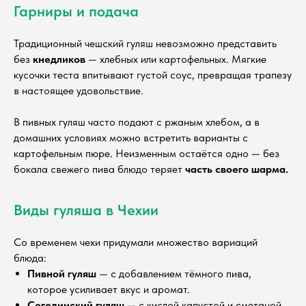
Гарниры и подача
Традиционный чешский гуляш невозможно представить
без
кнедликов
— хлебных или картофельных. Мягкие
кусочки теста впитывают густой соус, превращая трапезу
в настоящее удовольствие.
В пивных гуляш часто подают с ржаным хлебом, а в
домашних условиях можно встретить варианты с
картофельным пюре. Неизменным остаётся одно — без
бокала свежего пива блюдо теряет
часть своего шарма.
Виды гуляша в Чехии
Со временем чехи придумали множество вариаций
блюда:
Пивной гуляш
— с добавлением тёмного пива,
которое усиливает вкус и аромат.
Сегединский гуляш
— с кислой капустой и сметаной,