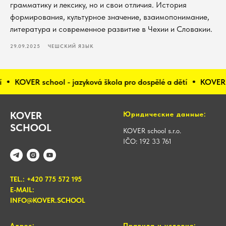
грамматику и лексику, но и свои отличия. История
формирования, культурное значение, взаимопонимание,
литература и современное развитие в Чехии и Словакии.
29.09.2025
ЧЕШСКИЙ ЯЗЫК
VER school - jazyková škola pro dospělé a dětí
KOVER school 
KOVER
Юридические данные:
SCHOOL
KOVER school s.r.o.
IČO: 192 33 761
TEL.: +420 775 572 195
E-MAIL:
INFO@KOVER.SCHOOL
Адрес:
Правила и условия: