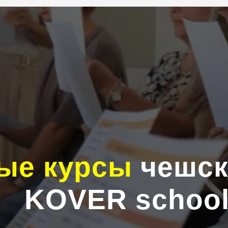
ые курсы
чешск
KOVER schoo