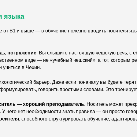
я языка
е от В1 и выше — в обучение полезно вводить носителя яз
дь,
погружение
. Вы слышите настоящую чешскую речь, с 
ественном виде — не «учебный чешский», а тот, которым ре
и учиться в Чехии.
хологический барьер. Даже если поначалу вы будете терят
еформулировать, говорить простыми словами. Это тренируе
ситель — хороший преподаватель
. Носитель может прекр
. У него нет необходимости знать правила — он просто гов
осителя
, способного структурировать обучение, адаптиров