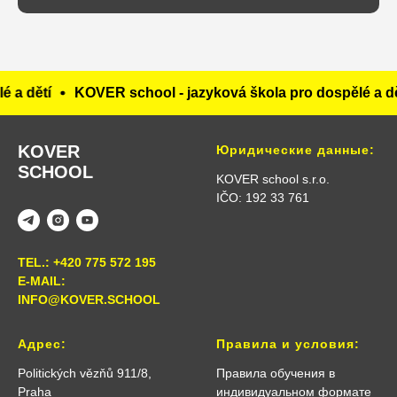
 a dětí
KOVER school - jazyková škola pro dospělé a dě
KOVER
Юридические данные:
SCHOOL
KOVER school s.r.o.
IČO: 192 33 761
TEL.: +420 775 572 195
E-MAIL:
INFO@KOVER.SCHOOL
Адрес:
Правила и условия:
Politických vězňů 911/8,
Правила обучения в
Praha
индивидуальном формате